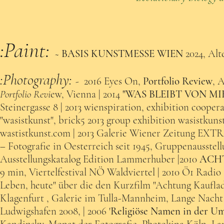
:Paint:
~
BASIS KUNSTMESSE WIEN
2024, Alt
:Photography:
- 2016 Eyes On,
Portfolio Review
, 
Portfolio Revi
ew, Vienna | 2014
"WAS BLEIBT VON MI
Steinergasse 8 | 2013 wienspiration, exhibition cooper
"wasistkunst", brick5 2013 group exhibition wasistkunst
wastistkunst.com | 2013 Galerie Wiener Zeitung EXTRA
– Fotografie in Oesterreich seit 1945, Gruppenausstel
Ausstellungskatalog Edition Lammerhuber |2010
ACH
9 min, Viertelfestival NÖ Waldviertel | 2010 Ö1 Radi
Leben, heute" über die den Kurzfilm "Achtung Kauflade
Klagenfurt , Galerie im Tulla-Mannheim, Lange Nach
Ludwigshafen 2008, | 2006 '
Religiöse Namen in der U