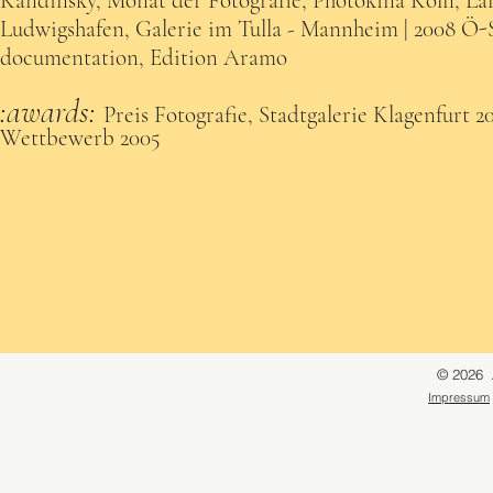
Kandinsky, Monat der Fotografie, Photokina Köln, L
Ludwigshafen, Galerie im Tulla - Mannheim | 2008 Ö-
documentation, Edition Aramo
:awards:
Preis Fotografie, Stadtgalerie Klagenfurt 2
Wettbewerb 2005
© 2026 A
Impressum